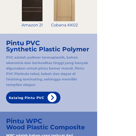
Amazon 21
Cobana KK02
Pintu PVC
Synthetic Plastic
Polymer
PVC adalah polimer termoplastik, bahan
ekonomis dan berkualitas tinggi yang banyak
digunakan untuk pintu kamar mandi. Pintu
PVC Platindo tebal, kokoh dan dapat di
finishing laminating, sehingga memiliki
tampilan elegan.
Katalog Pintu PVC
Pintu WPC
Wood Plastic Composite
WPC adalah bahan yang terbuat dari