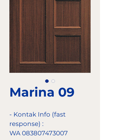
Marina 09
- Kontak Info (fast
response) :
WA 083807473007