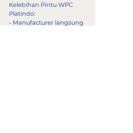
Kelebihan Pintu WPC
Platindo:
- Manufacturer langsung
Pintu WPC sehingga
harga pasti terjangkau
dan kualitas terjamin
- Tahan terhadap
benturan dan abrasi -
pintu tebal 3,8 cm
- Memiliki kestabilan
dimensi yang baik, tidak
akan mengembang bila
berada di area lembab
- Tahan terhadap air dan
bahan kimia rumah