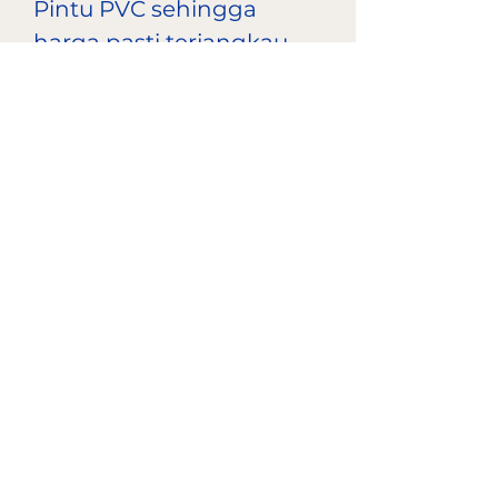
Pintu PVC sehingga
harga pasti terjangkau
dan kualitas terjamin
- Sudah terbukti Pintu
PVC merek Platindo tebal
dan awet dibanding
merek lainnya (pintu
tebal 3 cm)
- Kadar PVC & kalsium
Pintu Platindo lebih
bagus dan lebih berat
dibanding merek lainnya
- Pintu mudah dipasang
- Pintu tahan air , rayap
dan tidak karatan